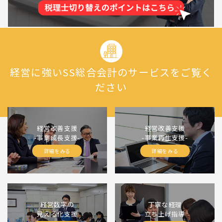
経営に強いSS総合会計のサービスをご覧く
ださい
経営改善支援
経営改善支援
-事業成長支援-
-事業再生支援-
詳細をみる
詳細をみる
経営数字の
丁寧な経理
見える化支援
立ち上げ指導