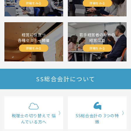
詳細をみる
詳細をみる
経営に役立つ
若手経営者のための
各種セミナー開催
経営輝塾
詳細をみる
詳細をみる
SS総合会計について
税理士の切り替えで
悩
SS総合会計の
3つの特
んでいる方へ
徴