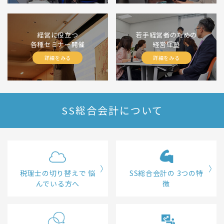
経営に役立つ
若手経営者のための
各種セミナー開催
経営輝塾
詳細をみる
詳細をみる
SS総合会計について
税理士の切り替えで
悩
SS総合会計の
3つの特
んでいる方へ
徴