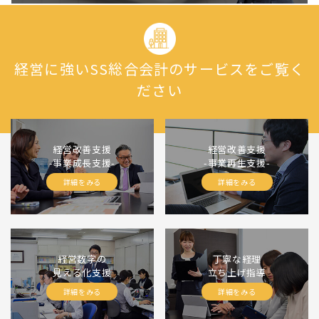
経営に強いSS総合会計のサービスをご覧く
ださい
経営改善支援
経営改善支援
-事業成長支援-
-事業再生支援-
詳細をみる
詳細をみる
経営数字の
丁寧な経理
見える化支援
立ち上げ指導
詳細をみる
詳細をみる