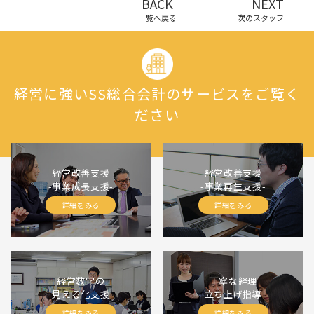
BACK
NEXT
一覧へ戻る
次のスタッフ
経営に強いSS総合会計のサービスをご覧く
ださい
経営改善支援
経営改善支援
-事業成長支援-
-事業再生支援-
詳細をみる
詳細をみる
経営数字の
丁寧な経理
見える化支援
立ち上げ指導
詳細をみる
詳細をみる