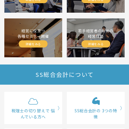
経営に役立つ
若手経営者のための
各種セミナー開催
経営輝塾
詳細をみる
詳細をみる
SS総合会計について
税理士の切り替えで
悩
SS総合会計の
3つの特
んでいる方へ
徴