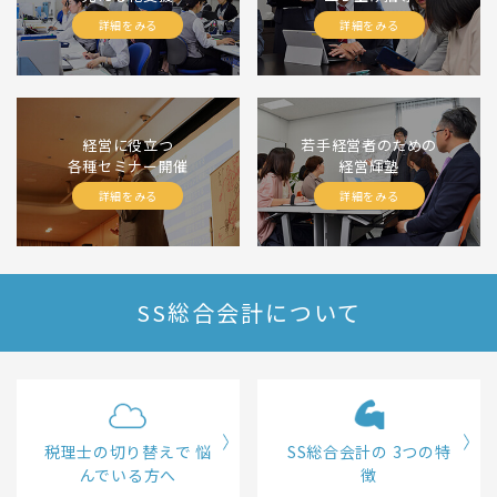
詳細をみる
詳細をみる
経営に役立つ
若手経営者のための
各種セミナー開催
経営輝塾
詳細をみる
詳細をみる
SS総合会計について
税理士の切り替えで
悩
SS総合会計の
3つの特
んでいる方へ
徴