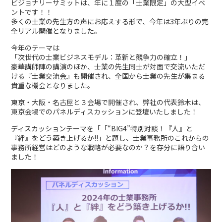
ビジョナリーサミットは、年に１度の「士業限定」の大型イベ
ントです！！
多くの士業の先生方の声にお応えする形で、今年は3年ぶりの完
全リアル開催となりました。
今年のテーマは
「次世代の士業ビジネスモデル：革新と競争力の確立！」
豪華講師陣の講演のほか、士業の先生同士が対面で交流いただ
ける『士業交流会』も開催され、全国から士業の先生が集まる
貴重な機会となりました。
東京・大阪・名古屋と３会場で開催され、弊社の代表鈴木は、
東京会場でのパネルディスカッションに登壇いたしました！
ディスカッションテーマを「「“BIG4”特別対談！『人』と
『絆』をどう築き上げるか!!」と題し、士業事務所のこれからの
事務所経営はどのような戦略が必要なのか？を存分に語り合い
ました！