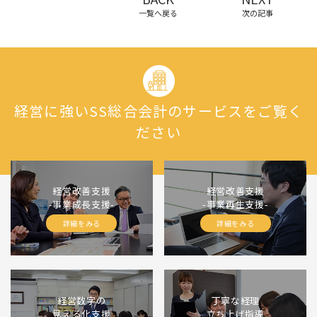
一覧へ戻る
次の記事
経営に強いSS総合会計のサービスをご覧く
ださい
経営改善支援
経営改善支援
-事業成長支援-
-事業再生支援-
詳細をみる
詳細をみる
経営数字の
丁寧な経理
見える化支援
立ち上げ指導