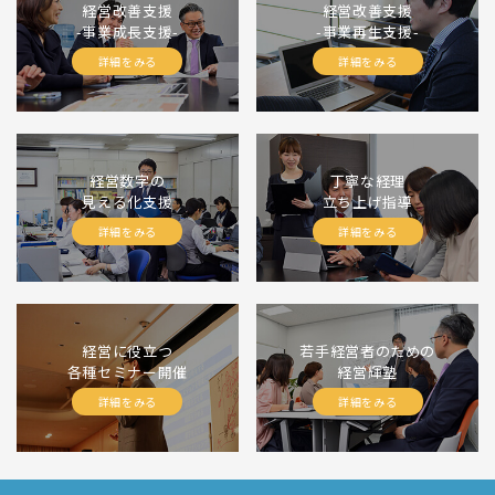
経営改善支援
経営改善支援
-事業成長支援-
-事業再生支援-
詳細をみる
詳細をみる
経営数字の
丁寧な経理
見える化支援
立ち上げ指導
詳細をみる
詳細をみる
経営に役立つ
若手経営者のための
各種セミナー開催
経営輝塾
詳細をみる
詳細をみる