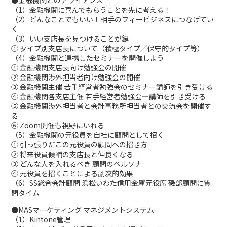
●金融機関とのアライアンス
（1）金融機関に喜んでもらうことを先に考える！
（2）どんなことでもいい！相手のフィービジネスにつなげてい
く
（3）いい支店長を見つけることが鍵
① タイプ別支店長について（積極タイプ／保守的タイプ等）
（4）金融機関と連携したセミナーを開催しよう
① 金融機関支店長向け勉強会の開催
② 金融機関渉外担当者向け勉強会の開催
③ 金融機関主催 若手経営者勉強会のセミナー講師を引き受ける
④ 金融機関各支店主催 若手経営者勉強会―講師を引き受ける
⑤ 金融機関渉外担当者と会計事務所担当者との交流会を開催す
る
⑥ Zoom開催も視野にいれる
（5）金融機関の元役員を自社に顧問として招く
① 引っ張りだこの元役員の顧問への招き方
② 将来役員候補の支店長と仲良くなる
③ どんな人を入れるべき 顧問のペルソナ
④ 元役員を招くことによる副次的効果
（6）SS総合会計顧問 浜松いわた信用金庫元役席 磯部顧問に質
問タイム
●MASマーケティング マネジメントシステム
（1）Kintone管理