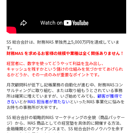
SS 総合会計は、財務MAS 単独売上5,000万円を達成していま
す。
財務MAS を求めるお客様の規模や業種は全く関係ありません！
経営者に、
数字を使ってどうやって利益を生み出し、
キャッシュを残すかという儲けの仕組みを
気づかせてあげられ
るかどうか、その一点のみが重要なポイントです。
月次顧問料が低下し記帳業務の自動化が進む中、財務MASコン
サルティングに取り組む、または取り組もうとされている事務
所は確実に増えていますが、いざ始めてみても、
顧客が獲得で
きない
とか
MAS 担当者が育たない
といった
MAS 事業化に悩み
を
お持ちの事務所が大半です。
SS 総合会計の戦略的MAS マーケティングの全貌（商品パッケー
ジ）から、MAS 商品としての経営塾を具体的に開催する方法、
金融機関とのアライアンスまで、SS 総合会計のノウハウを余す