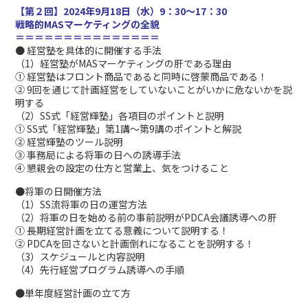
【第２回】2024年9月18日（水）9：30～17：30
戦略的MASマーケティングの全貌
＝＝＝＝＝＝＝＝＝＝＝＝＝＝＝
● 経営塾を具体的に開催する手法
（1）経営塾がMASマーケティングの肝である理由
① 経営塾はフロント商品であると同時に啓蒙商品である！
② 9回を通じて計画経営をしていないことがいかに危ないかを説
明する
（2）SS式「経営輝塾」各項目のポイントと説明
① SS式「経営輝塾」第1講～第9講のポイントと解説
② 経営輝塾のツール説明
③ 事務局による将軍の日への誘導手法
④ 懇親会の設定の仕方と営業上、気をつけること
●将軍の日開催方法
（1）SS流将軍の日の運営方法
（2）将軍の日を始める前の事前説明がPDCA会議誘導への肝
① 長期経営計画を立てる意義について説明する！
② PDCAを回さないと計画倒れになることを説明する！
（3）スケジュールと内容説明
（4）先行経営プログラム誘導への手順
●単年度経営計画の立て方