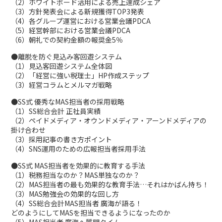
（2）ホワイトボード活用による売上達成シェア
（3）方針発表会による新規獲得TOP3発表
（4）各グループ運営における営業会議PDCA
（5）経営幹部における営業会議PDCA
（6）朝礼での契約金額の報奨金5％
●離脱を防ぐ見込み客回遊システム
（1）見込客回遊システム全体図
（2）「経営に強い税理士」HP作成ステップ
（3）経営コラムとメルマガ戦略
●SS式 優秀なMAS担当者の採用戦略
（1）SS総合会計 正社員実績
（2）ペイドメディア・オウンドメディア・アーンドメディアの
掛け合わせ
（3）採用記事の書き方ポイント
（4）SNS運用のための広報担当者採用手法
●SS式 MAS担当者を効果的に教育する手法
（1）税務担当なのか？MAS単独なのか？
（2）MAS担当者の最も効果的な教育手法…それはかばん持ち！
（3）MAS勉強会の効果的な回し方
（4）SS総合会計MAS担当者 廣海が語る！
どのようにしてMASを担当できるようになったのか