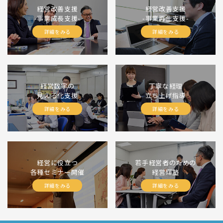
経営改善支援
経営改善支援
-事業成長支援-
-事業再生支援-
詳細をみる
詳細をみる
経営数字の
丁寧な経理
見える化支援
立ち上げ指導
詳細をみる
詳細をみる
経営に役立つ
若手経営者のための
各種セミナー開催
経営輝塾
詳細をみる
詳細をみる