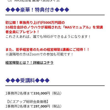
（5）MAS担当者 廣海へ質問タイム
◆
◆
◆豪華！特典付き
◆
◆
◆
初公開！単独売り上げが5000万円超の
SS総合会計のノウハウが凝縮された「MASマニュアル」を受講
者全員にプレゼント！
これさえあれば、誰でもMASができるようになります！
また、若手経営者のための経営輝塾1講義にご招待！！
※遠隔地の方はZoomでの参加も可能です！
経営輝塾とは？！詳細はコチラ
◆
◆
◆受講料
◆
◆
◆
1事務所2名様まで
330,000
円（税込）
【ビズアップ総研会員価格】
1事務所2名様まで
297,000
円（税込）