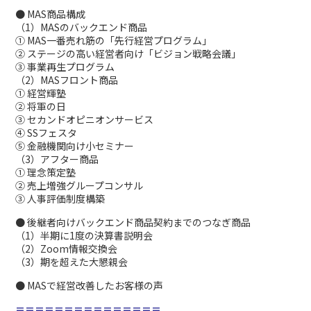
● MAS商品構成
（1）MASのバックエンド商品
① MAS一番売れ筋の「先行経営プログラム」
② ステージの高い経営者向け「ビジョン戦略会議」
③ 事業再生プログラム
（2）MASフロント商品
① 経営輝塾
② 将軍の日
③ セカンドオピニオンサービス
④ SSフェスタ
⑤ 金融機関向け小セミナー
（3）アフター商品
① 理念策定塾
② 売上増強グループコンサル
③ 人事評価制度構築
● 後継者向けバックエンド商品契約までのつなぎ商品
（1）半期に1度の決算書説明会
（2）Zoom情報交換会
（3）期を超えた大懇親会
● MASで経営改善したお客様の声
＝＝＝＝＝＝＝＝＝＝＝＝＝＝＝