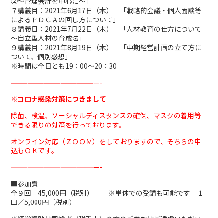
②～管理会計を中心に～」
７講義目：2021年6月17日（木） 「戦略的会議・個人面談等
によるＰＤＣＡの回し方について」
８講義目：2021年7月22日（木） 「人材教育の仕方について
～自立型人材の育成法」
９講義目：2021年8月19日（木） 「中期経営計画の立て方に
ついて、個別感想」
※時間は全日とも19：00～20：30
————————————————-
※コロナ感染対策につきまして
除菌、検温、ソーシャルディスタンスの確保、マスクの着用等
できる限りの対策を行っております。
オンライン対応（ＺＯＯＭ）をしておりますので、そちらの申
込もＯＫです。
————————————————-
■参加費
全９回 45,000円（税別） ※単体での受講も可能です １
回／5,000円（税別）