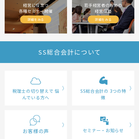
経営に役立つ
若手経営者のための
各種セミナー開催
経営輝塾
詳細をみる
詳細をみる
SS総合会計について
税理士の切り替えで
悩
SS総合会計の
3つの特
んでいる方へ
徴
お客様の声
セミナー・お知らせ